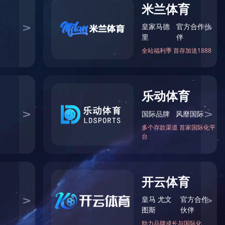
稳压器
调压器
机起动柜
UPS不间断电源